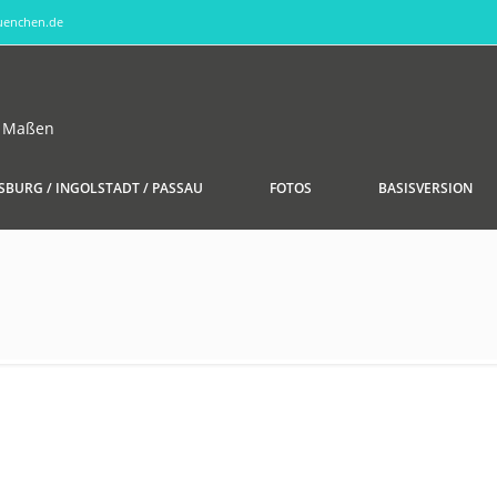
uenchen.de
d Maßen
SBURG / INGOLSTADT / PASSAU
FOTOS
BASISVERSION