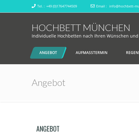
Tel. :
+49 (0)17647744509
Email :
info@hochbett-m
HOCHBETT MÜNCHEN
Individuelle Hochbetten nach Ihren Wünschen un
ANGEBOT
AUFMASSTERMIN
REGEN
Angebot
ANGEBOT